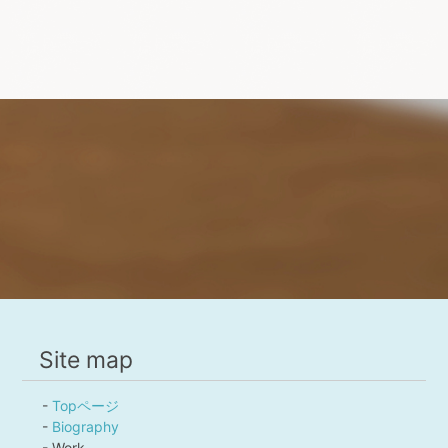
Site map
-
Topページ
-
Biography
- Work