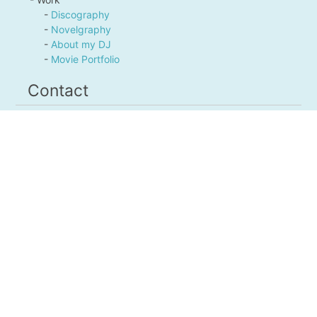
-
Discography
-
Novelgraphy
-
About my DJ
-
Movie Portfolio
Contact
Mail or Twitter DM
tktkhd@gmail.com
Links
-
niconico
-
YouTube
-
Instagram
-
Threads
-
Twitter
- 楽曲配信（夜琴 託 名義）