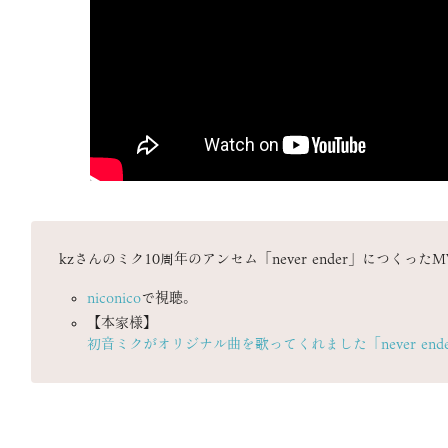
kzさんのミク10周年のアンセム「never ender」につくっ
niconico
で視聴。
【本家様】
初音ミクがオリジナル曲を歌ってくれました「never ende